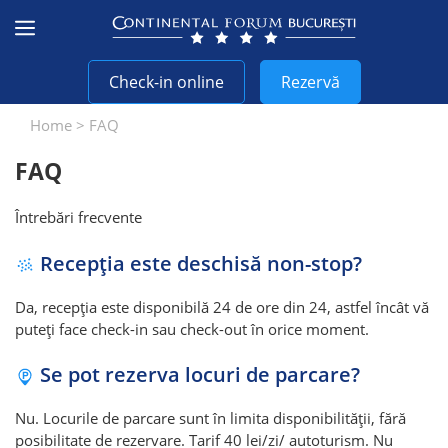
Sari
la
conținut
Check-in online
Rezervă
Home
>
FAQ
FAQ
Întrebări frecvente
Recepția este deschisă non-stop?
Da, recepția este disponibilă 24 de ore din 24, astfel încât vă
puteți face check-in sau check-out în orice moment.
Se pot rezerva locuri de parcare?
Nu. Locurile de parcare sunt în limita disponibilității, fără
posibilitate de rezervare. Tarif 40 lei/zi/ autoturism. Nu