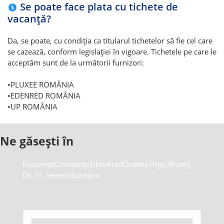
Se poate face plata cu tichete de
vacanță?
Da, se poate, cu condiția ca titularul tichetelor să fie cel care
se cazează, conform legislației în vigoare. Tichetele pe care le
acceptăm sunt de la următorii furnizori:
•PLUXEE ROMÂNIA
•EDENRED ROMÂNIA
•UP ROMÂNIA
Ne găsești în
București
Constanța
Sibiu
Arad
Oradea
Tîrgu Mureș
Dr. Tr. Severin
Suceava