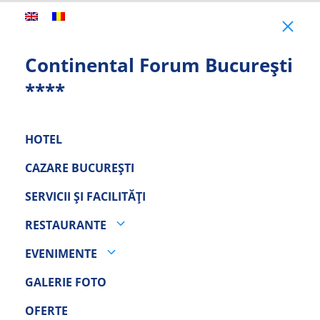
Clo
Continental Forum București
****
HOTEL
CAZARE BUCUREȘTI
SERVICII ȘI FACILITĂȚI
RESTAURANTE
EVENIMENTE
GALERIE FOTO
OFERTE